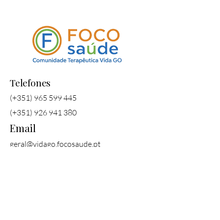
Telefones
(+351)
965 599 445
(+351)
926 941 380
Email
geral@vidago.focosaude.pt
Nome
Apelido