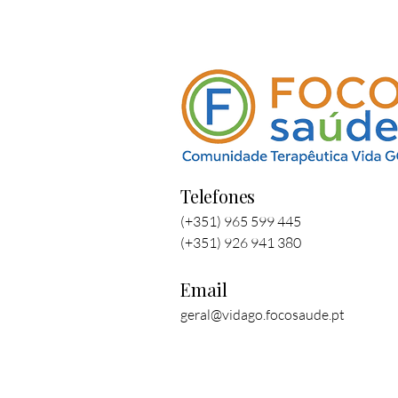
Telefones
(+351) 965 599 445
(+351) 926 941 380
Email
geral@vidago.focosaude.pt